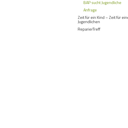
BAP sucht Jugendliche
Anfrage
Zeit für ein Kind – Zeit für ei
Jugendlichen
ReparierTreff