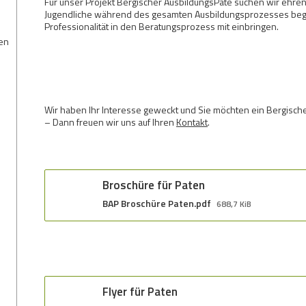
Für unser Projekt Bergischer AusbildungsPate suchen wir ehrena
Jugendliche während des gesamten Ausbildungsprozesses begl
Professionalität in den Beratungsprozess mit einbringen.
nen
Wir haben Ihr Interesse geweckt und Sie möchten ein Bergisc
– Dann freuen wir uns auf Ihren
Kontakt
.
Broschüre für Paten
BAP Broschüre Paten.pdf
688,7 KiB
Flyer für Paten